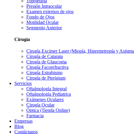
Topografía
Presión Intraocular
Examen externos de ojos
Fondo de Ojos
Motilidad Ocular
Segmento Anterior
Cirugía
Cirugía Excimer Laser (Miopía, Hipermetropía y Astigm
Cirugía de Catarata
Cirugía de Glaucoma
Cirugía Facorefractiva
Cirugía Estrabismo
Cirugía de Pterigium
Servicios
Oftalmología Integral
Oftalmología Pediatrica
Exámenes Oculares
Cirugía Ocular
Óptica (Tienda Online)
Farmacia
Empresas
Blog
Contáctanos