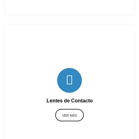
son discos plásticos delgados
tan en la superficie del ojo.
n como lo hacen los anteojos y
cuando se usan con cuidado.
se utilizan para corregir las
los ojos que se corrigen con
Lentes de Contacto
(mala visión de lejos),
sión de cerca), astigmatismo
VER MÁS
a la forma de la córnea) y la
 para ver objetos de cerca).