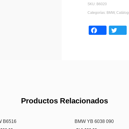
SKU:
B6020
Categorías:
BMW
,
Catálog
Face
Productos Relacionados
 B6516
BMW YB 6038 090