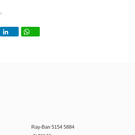
o
book
Twitter
LinkedIn
WhatsApp
Ray-Ban 5154 5884