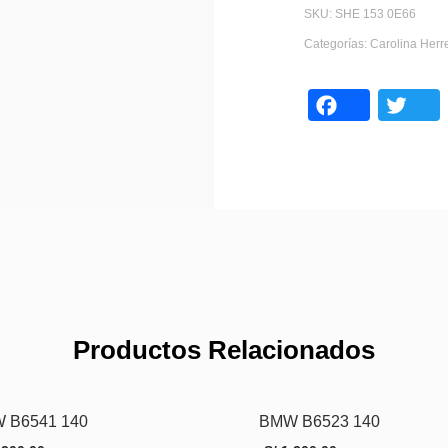
SKU:
SHE 153 0E66
Categorías:
Carolina Herr
Face
Productos Relacionados
 B6541 140
BMW B6523 140