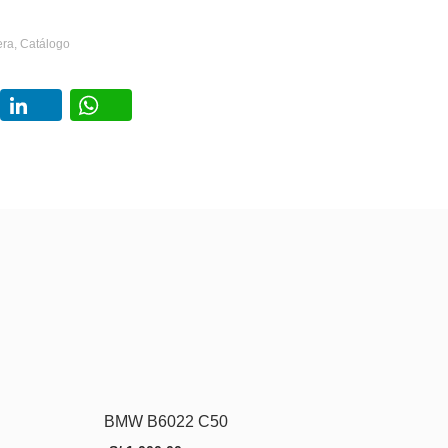
era
,
Catálogo
book
Twitter
LinkedIn
WhatsApp
BMW B6022 C50