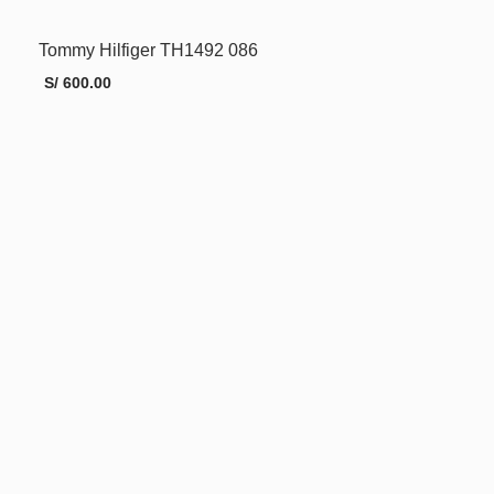
Tommy Hilfiger TH1492 086
AÑADIR AL CARRITO
MORE INFO
S/
600.00
AÑADIR AL CARRITO
MORE INFO