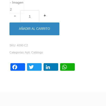
AÑADIR AL CARRITO
SKU:
4090 C2
Categorías:
Apli
,
Catálogo
Facebook
Twitter
LinkedIn
WhatsAp