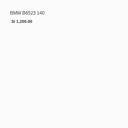
BMW B6523 140
AÑADIR AL CARRITO
MORE INFO
S/
1,200.00
AÑADIR AL CARRITO
MORE INFO